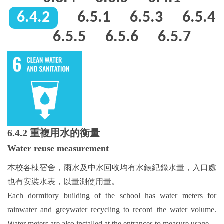
6.4.2
6.5.1
6.5.3
6.5.4
6.5.5
6.5.6
6.5.7
6.4.2 重複用水的衡量
Water reuse measurement
本校各棟宿舍，雨水及中水回收均有水錶紀錄水量，入口處
也有安裝水表，以量測使用量。
Each dormitory building of the school has water meters for
rainwater and greywater recycling to record the water volume.
Water meters are also installed at the entrances to measure usage.