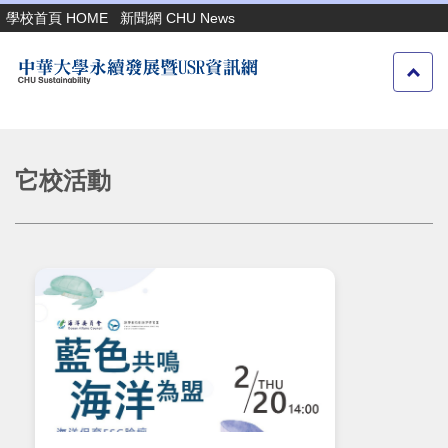
跳
學校首頁 HOME
新聞網 CHU News
到
主
要
內
容
區
它校活動