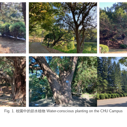
Fig. 1.
校園中的節水植物
Water-conscious planting on the CHU Campus