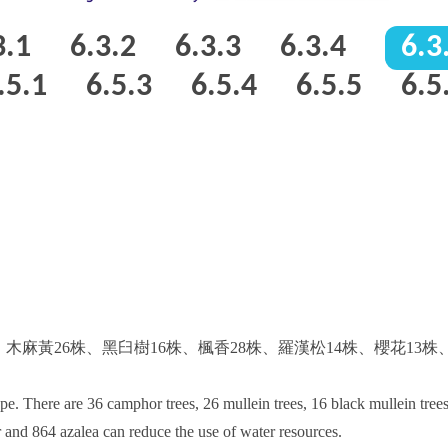
3.1
6.3.2
6.3.3
6.3.4
6.3
.5.1
6.5.3
6.5.4
6.5.5
6.5
黃26株、黑臼樹16株、楓香28株、羅漢松14株、櫻花13株、柏
. There are 36 camphor trees, 26 mullein trees, 16 black mullein trees,
r and 864 azalea can reduce the use of water resources.