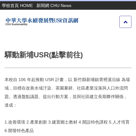
跳
學校首頁 HOME
新聞網 CHU News
到
主
要
內
容
區
驛動新埔USR(點擊前往)
本校自 106 年起推動 USR 計畫，以 新竹縣新埔鎮霄裡溪沿線 為場
域，目標在改善水域汙染、茶園棄耕、社區產業沒落與人口外流問
題。透過盤點議題、提出行動方案，並與社區建立長期夥伴關係，
達成：
1.改善環境 2.產業創新 3.建置鄉土教材 4.開設特色課程 5.人才培育
6.開發特色產品