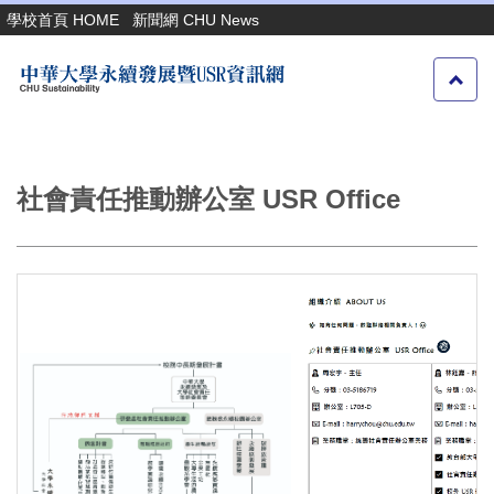
跳
學校首頁 HOME
新聞網 CHU News
到
主
要
內
容
區
社會責任推動辦公室 USR Office