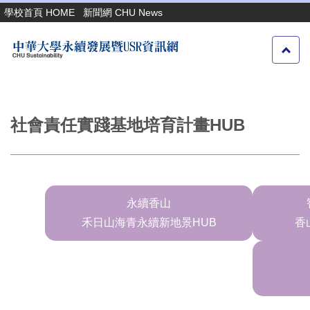
跳
學校首頁 HOME
新聞網 CHU News
到
主
要
內
容
區
社會責任實踐基地培育計畫HUB
永續香山
禾日山海青永續新地景HUB
香