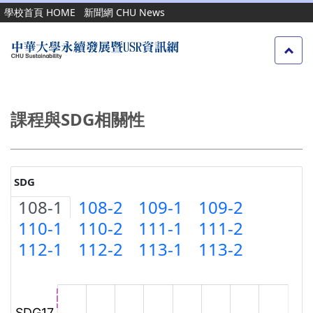
跳
學校首頁 HOME
新聞網 CHU News
到
主
要
內
容
區
課程與SDG相關性
SDG
108-1
108-2
109-1
109-2
110-1
110-2
111-1
111-2
112-1
112-2
113-1
113-2