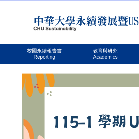
跳
到
主
要
內
容
區
校園永續報告書
教育與研究
Reporting
Academics