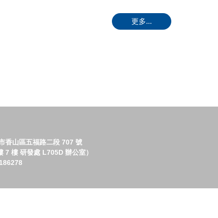
更多...
竹市香山區五福路二段 707 號
7 樓 研發處 L705D 辦公室）
86278