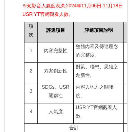
※短影音人氣度表決:2024年11月06日-11月18日
USR YT官網觀看人數。
項
評選項目
評選項目說明
次
整體內容及傳達理念
1
內容完整性
的完整度。
對策、聯想、思維之
2
方案創新性
創新性。
SDGs
、USR
內容與地方之關聯
3
關聯性
度。
USR YT
官網
觀看人
4
人氣度
數。
合計