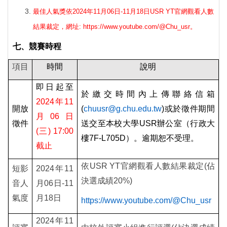
最佳人氣獎依2024年11月06日-11月18日
USR YT
官網
觀看人數
結果裁定，網址:
https://www.youtube.com/@Chu_usr
。
七、競賽時程
項目
時間
說明
即日起至
於繳交時間內上傳聯絡信箱
2024
年11
開放
(
chuusr@g.chu.edu.tw
)
或於徵件期間
月06日
徵件
送交至本校大學USR辦公室（行政大
(三) 17:00
樓7F-L705D）。逾期恕不受理。
截止
依USR YT官網觀看人數結果裁定(佔
短影
2024
年11
決選成績20%)
音人
月06日-11
氣度
月18日
https://www.youtube.com/@Chu_usr
2024
年11