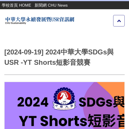
跳
學校首頁 HOME
新聞網 CHU News
到
主
要
內
容
區
[2024-09-19] 2024中華大學SDGs與
USR -YT Shorts短影音競賽