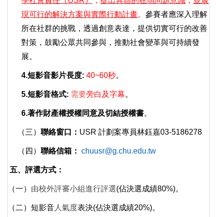
學社會責任（USR）
，
提出具體的在地問題意識
，
並展
現可行的解決方案與實際行動計畫
。
參賽者應深入理解
所在社群的挑戰，透過創意表達，提供切實可行的改善
對策，鼓勵公眾共同參與，推動社會變革與可持續發
展。
4.短影音影片長度:
40~60
秒
。
5.短影音格式:
需要
旁白及字幕
。
6.著作財產權授權同意及切結授權書
。
（三）
聯絡窗口：
USR
計劃案專員林鈺嘉03-5186278
（四）
聯絡信箱：
chuusr@g.chu.edu.tw
五
、
評選方式：
（一）
由校外評審小組進行評選
(
佔決選成績80%)。
（二）
短影音
人氣度
表決(佔決選成績20%)。