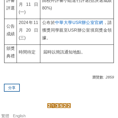
評審
由校外評審小組進行評選(佔決選成績
月11日
評選
80%)
(一)
2024
年11
公布於
中華大學USR辦公室官網
，請
公告
月20日
獲獎同學親至USR辦公室填寫獎金領
成績
(三)
據。
頒獎
時間待定
屆時以簡訊通知地點。
典禮
瀏覽數:
2859
分享
繁體
English