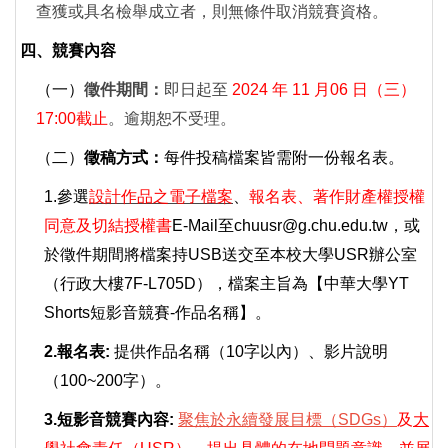
查獲或具名檢舉成立者，則無條件取消競賽資格。
四
、
競賽內容
（一）
徵件期間：
即日起至
2024 年 11 月06 日（三）
17:00截止
。逾期恕不受理。
（二）
徵稿方式：
每件投稿檔案皆需附一份報名表。
1.參選
設計作品之電子檔案
、
報名表
、
著作財產權授權
同意及切結授權書
E-Mail
至chuusr@g.chu.edu.tw，或
於徵件期間將檔案持USB送交至本校大學USR辦公室
（行政大樓7F-L705D），檔案主旨為【中華大學YT
Shorts短影音競賽-作品名稱】。
2.報名表:
提供作品名稱（10字以內）、影片說明
（100~200字）。
3.短影音競賽內容:
聚焦於永續發展目標（SDGs）
及
大