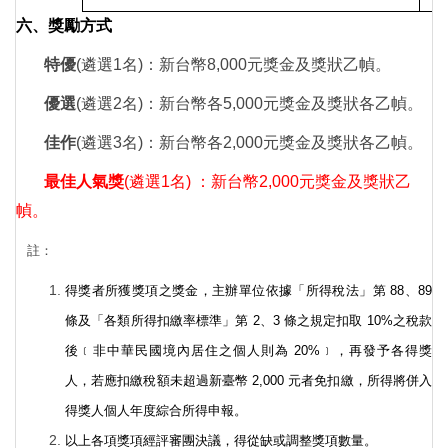
六、獎勵方式
特優
(
遴選1名)：新台幣8,000元獎金及獎狀乙
幀
。
優選
(
遴選2名)：新台幣各5,000元獎金及獎狀各乙
幀
。
佳作
(
遴選3名)：新台幣各2,000元獎金及獎狀各乙
幀
。
最佳人氣獎
(
遴選1名) ：新台幣2,000元獎金及獎狀乙
幀。
註：
得獎者所獲獎項之獎金，主辦單位依據「所得稅法」第 88、89
條及「各類所得扣繳率標準」第 2、3 條之規定扣取 10%之稅款
後﹝非中華民國境內居住之個人則為 20%﹞，再發予各得獎
人，若應扣繳稅額未超過新臺幣 2,000 元者免扣繳，所得將併入
得獎人個人年度綜合所得申報。
以上各項獎項經評審團決議，得從缺或調整獎項數量。