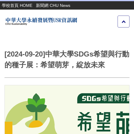
跳
學校首頁 HOME
新聞網 CHU News
到
主
要
內
容
區
[2024-09-20]中華大學SDGs希望與行動
的種子展：希望萌芽，綻放未來