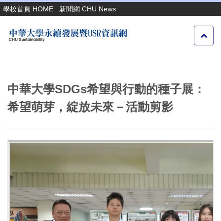
跳
學校首頁 HOME
新聞網 CHU News
到
主
要
內
容
區
中華大學SDGs希望與行動的種子展：
希望萌芽，綻放未來－活動剪影