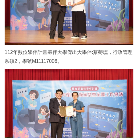
112
年數位學伴計畫夥伴大學傑出大學伴:蔡蕎壎，行政管理
系碩2，學號M11117006。