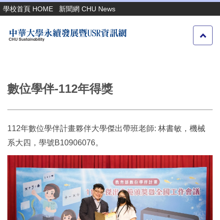
跳
學校首頁 HOME
新聞網 CHU News
到
主
要
內
容
區
數位學伴-112年得獎
112
年數位學伴計畫夥伴大學傑出帶班老師: 林書敏，機械
系大四，學號B10906076。