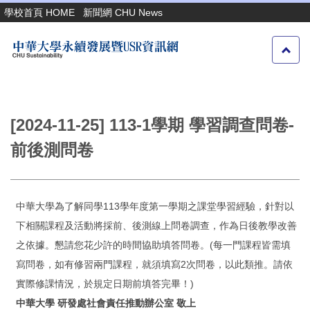
跳
學校首頁 HOME
新聞網 CHU News
到
主
要
內
容
區
[2024-11-25] 113-1學期 學習調查問卷-
前後測問卷
中華大學為了解同學113學年度第一學期之課堂學習經驗，針對以
下相關課程及活動將採前、後測線上問卷調查，作為日後教學改善
之依據。懇請您花少許的時間協助填答問卷。(每一門課程皆需填
寫問卷，如有修習兩門課程，就須填寫2次問卷，以此類推。請依
實際修課情況，於規定日期前填答完畢！)
中華大學
研發處社會責任推動辦公室
敬上