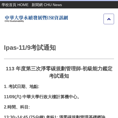
跳
學校首頁 HOME
新聞網 CHU News
到
主
要
內
容
區
Ipas-11/9考試通知
113
年度第三次淨零碳規劃管理師
-
初級能力鑑定
考試通知
1.
考試日期、地點
:
11/09(
六
)
中華大學行政大樓計算機中心。
2.
時間、科目
:
13:30~14:45 (75
分鐘
)
考科
1:
淨零碳規劃管理基礎概論