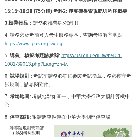
15:15~16:30 (75
分鐘
)
考科
2:
淨零碳盤查規範與程序概要
3.
攜帶物品：
請務必攜帶身分證
! ! ! !
4.
請務必於考前登入考生服務專區，查詢考場教室地點。
https://www.ipas.org.tw/reg
5.
講義、模擬考題請參閱
:
https://usr.chu.edu.tw/p/404-
1081-39013.php?Lang=zh-tw
6.
試場規則
:
考試前請務必詳細參閱考試簡章，務必遵守考
試規則，請參閱附件
。
7.
考場地圖
:
考試地點如圖一，中華大學行政大樓計算機中
心。
8.
停車資訊
:
敬請將車輛停在中華大學側門停車場。